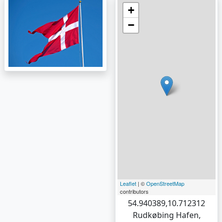
+
−
Leaflet
| ©
OpenStreetMap
contributors
54.940389,10.712312
Rudkøbing Hafen,