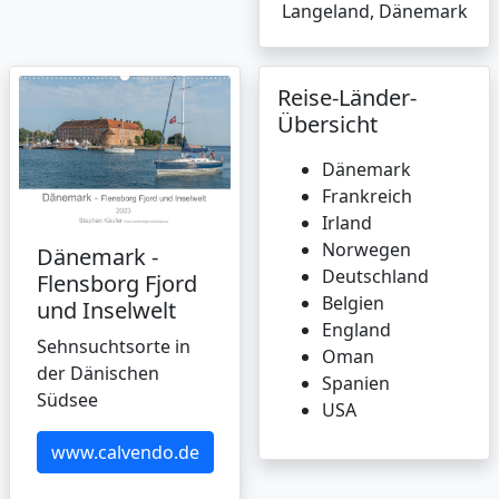
Langeland, Dänemark
Reise-Länder-
Übersicht
Dänemark
Frankreich
Irland
Norwegen
Dänemark -
Deutschland
Flensborg Fjord
Belgien
und Inselwelt
England
Sehnsuchtsorte in
Oman
der Dänischen
Spanien
Südsee
USA
www.calvendo.de