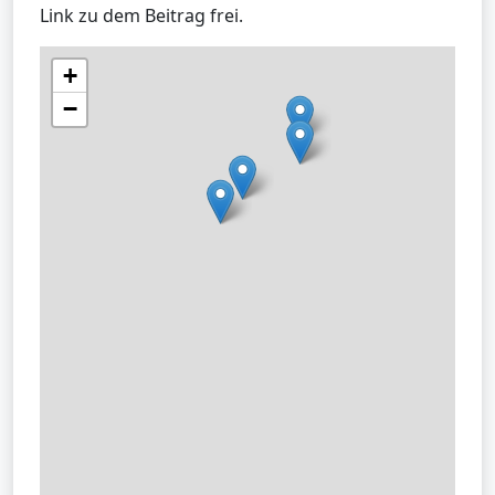
Link zu dem Beitrag frei.
+
−